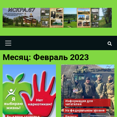
Skip
to
content
Primary
Menu
Месяц:
Февраль 2023
Информация для
читателей
На федеральном уровне
Вы и ваше здоровье
Регион