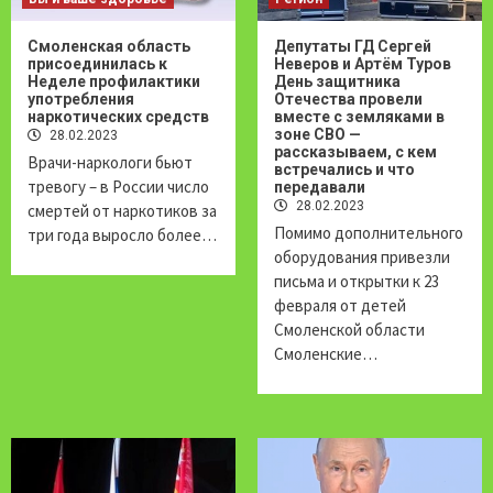
Смоленская область
Депутаты ГД Сергей
присоединилась к
Неверов и Артём Туров
Неделе профилактики
День защитника
употребления
Отечества провели
наркотических средств
вместе с земляками в
зоне СВО —
28.02.2023
рассказываем, с кем
Врачи-наркологи бьют
встречались и что
тревогу – в России число
передавали
28.02.2023
смертей от наркотиков за
Помимо дополнительного
три года выросло более…
оборудования привезли
письма и открытки к 23
февраля от детей
Смоленской области
Смоленские…