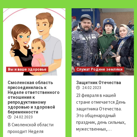
Вы и ваше здоровье
Служат Родине земляки
Смоленская область
Защитник Отечества
присоединилась к
24.02.2023
Неделе ответственного
23 февраля в нашей
отношения к
стране отмечается День
репродуктивному
здоровью и здоровой
защитника Отечества.
беременности
Это общенародный
24.02.2023
праздник, день сильных,
В Смоленской области
мужественных,…
проходит Неделя