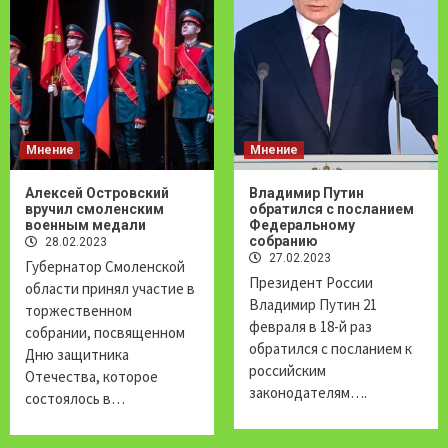
Мнение
Мнение
Алексей Островский
Владимир Путин
вручил смоленским
обратился с посланием
военным медали
Федеральному
собранию
28.02.2023
27.02.2023
Губернатор Смоленской
Президент России
области принял участие в
Владимир Путин 21
торжественном
февраля в 18-й раз
собрании, посвященном
обратился с посланием к
Дню защитника
российским
Отечества, которое
законодателям….
состоялось в…