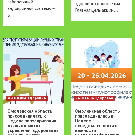
заболеваний
здорового долголетия.
эндокринной системы –
Главная цель акции…
в…
Вы и ваше здоровье
Вы и ваше здоровье
Смоленская область
Смоленская область
присоединилась к
присоединилась к
Неделе популяризации
Неделе
лучших практик
осведомленности о
укрепления здоровья на
важности