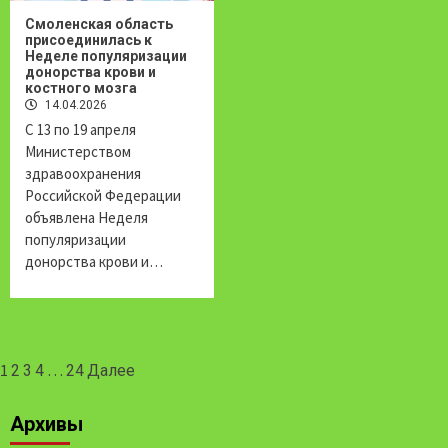
Смоленская область
присоединилась к
Неделе популяризации
донорства крови и
костного мозга
14.04.2026
С 13 по 19 апреля
Министерством
здравоохранения
Российской Федерации
объявлена Неделя
популяризации
донорства крови и…
Навигация
1
…
2
3
4
24
Далее
по
Архивы
записям