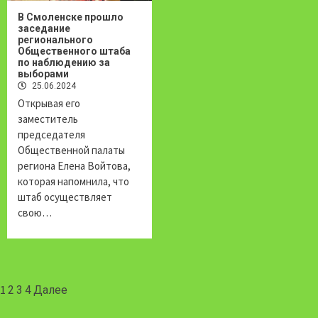
В Смоленске прошло
заседание
регионального
Общественного штаба
по наблюдению за
выборами
25.06.2024
Открывая его
заместитель
председателя
Общественной палаты
региона Елена Войтова,
которая напомнила, что
штаб осуществляет
свою…
Навигация
1
2
3
4
Далее
по