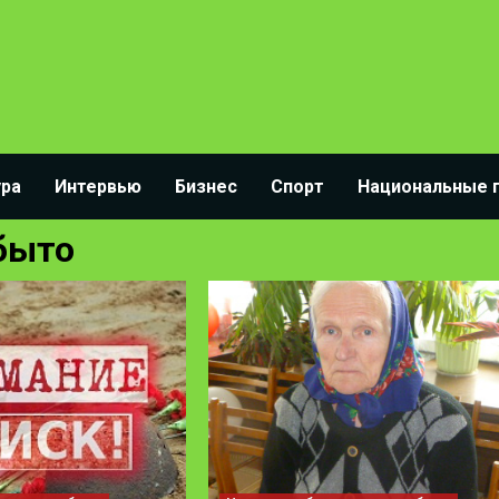
ура
Интервью
Бизнес
Спорт
Национальные 
абыто