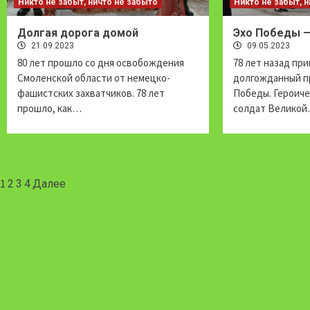
Никто не забыт, ничто не забыто
Никто не забыт, 
Долгая дорога домой
Эхо Победы —
21.09.2023
09.05.2023
80 лет прошло со дня освобождения
78 лет назад пр
Смоленской области от немецко-
долгожданный п
фашистских захватчиков. 78 лет
Победы. Героич
прошло, как…
солдат Велико
Навигация
1
2
3
4
Далее
по
записям