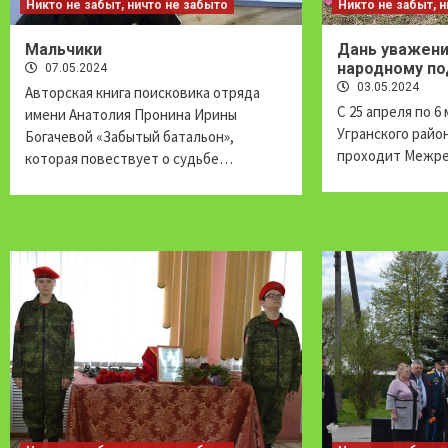
Никто не забыт, ничто не забыто
Никто не забыт, 
Мальчики
Дань уважени
народному по
07.05.2024
03.05.2024
Авторская книга поисковика отряда
С 25 апреля по 6
имени Анатолия Пронина Ирины
Угранского райо
Богачевой «Забытый батальон»,
проходит Межре
которая повествует о судьбе…