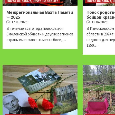
Никто не забыт, ничто не забыто
Никто не забыт, 
Межрегиональная Вахта Памяти
Поиск родств
— 2025
бойцов Красн
17.09.2025
10.04.2025
В течение всего года поисковики
В Износковском
Смоленской области и других регионов
области в 2024 г
страны выезжают на места боев,…
подняты для пе
1250…