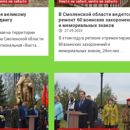
ничто не забыто
Никто не забыт, ничто не забыто
я великому
В Смоленской области ведетс
двигу
ремонт 60 воинских захоронен
и мемориальных знаков
27.09.2023
 мая на территории
В этом году в регионе отремонтиру
на Смоленской области
60 воинских захоронений и
гиональная «Вахта…
мемориальных знаков, 24 из них…