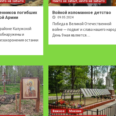
ничто не забыто
Никто не забыт, ничто не забыто
енников погибших
Войной изломанное детство
ой Армии
09.05.2024
Победа в Великой Отечественной
 районе Калужской
войне — подвиг и слава нашего народ
. обнаружены и
День 9 мая является…
резахоронения останки
Важное
Мнение