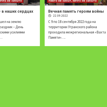
ничто не забыто
Никто не забыт, ничто не забыто
 в наших сердцах
Вечная память героям войны
22.09.2022
ишел на землю
С 9 по 18 сентября 2022 года на
раздник – День
территории Угранского района
ескими усилиями
проходила межрегиональная «Вахта
й…
Памяти»….