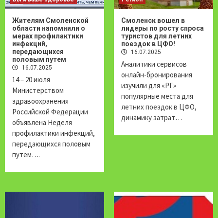
Жителям Смоленской
Смоленск вошел в
области напомнили о
лидеры по росту спроса
мерах профилактики
туристов для летних
инфекций,
поездок в ЦФО!
передающихся
16.07.2025
половым путем
Аналитики сервисов
16.07.2025
онлайн-бронирования
14 – 20 июля
изучили для «РГ»
Министерством
популярные места для
здравоохранения
летних поездок в ЦФО,
Российской Федерации
динамику затрат…
объявлена Неделя
профилактики инфекций,
передающихся половым
путем….