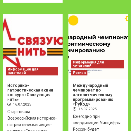
Информация для
читателей
Информация для
читателей
Регион
Историко-
Международный
патриотическая акция-
чемпионат по
конкурс «Связующая
алгоритмическому
нить»
программированию
«РуКод»
16.07.2025
16.07.2025
Стартовала
Ежегодно при
Всероссийская историко-
координации Минцифры
патриотическая акция-
России будет
конкурс «Связующая