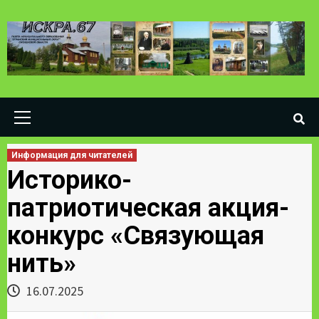
Skip
to
content
Primary
Menu
Информация для читателей
Историко-
патриотическая акция-
конкурс «Связующая
нить»
16.07.2025