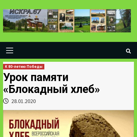
Skip
to
content
Primary
Menu
К 80-летию Победы
Урок памяти
«Блокадный хлеб»
28.01.2020