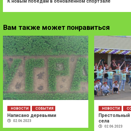
К новым победам в обновленном спортзале
Reading
Вам также может понравиться
НОВОСТИ
СОБЫТИЯ
НОВОСТИ
С
Написано деревьями
Престольный 
села
02.06.2023
02.06.2023