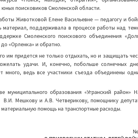
х юных поисковиков Смоленской области.
аботы Животковой Елене Васильевне — педагогу и бой
ь материал, поддерживала в процессе работы над тем
оддержке Смоленского поискового объединения «Долг
до «Орленка» и обратно.
го им придется не только отдыхать, но и защищать чес
желать удачи. И, конечно, побольше солнечных дне
ет много, ведь все участники съезда объединены одн
ве муниципального образования «Угранский район» Н.
 В.И. Мешкову и А.В. Четверикову, помощнику депута
и материальную помощь на транспортные расходы.
Ne