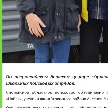
Во всероссийском детском центре «Орлено
школьных поисковых отрядов.
Смоленское областное поисковое объединение 
«Набат», ученики школ Угранского района Аксенов М
Они награждены путевками, как победители кон