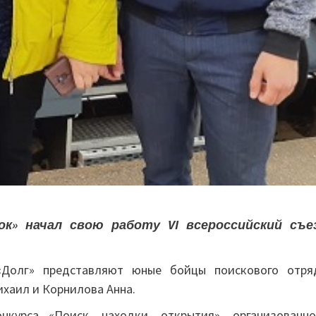
к» начал свою работу VI всероссийский съе
«Долг» представляют юные бойцы поискового отря
ихаил и Корнилова Анна.
курса «Поиск, находки, открытия», организованно