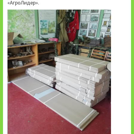
«АгроЛидер».