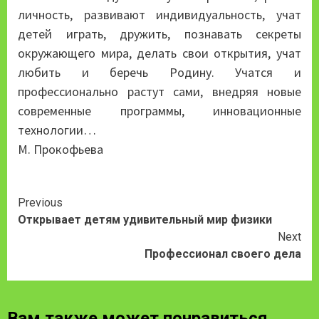
личность, развивают индивидуальность, учат
детей играть, дружить, познавать секреты
окружающего мира, делать свои открытия, учат
любить и беречь Родину. Учатся и
профессионально растут сами, внедряя новые
современные программы, инновационные
технологии…
М. Прокофьева
Continue
Previous
Открывает детям удивительный мир физики
Reading
Next
Профессионал своего дела
Вам также может понравиться