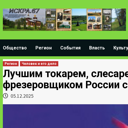
Skip
to
content
Общество
Регион
События
Власть
Культ
Регион
Человек и его дело
Лучшим токарем, слесар
фрезеровщиком России с
05.12.2025