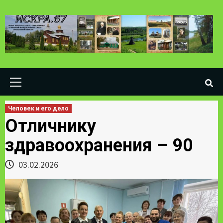
Skip
to
content
Primary
Menu
Человек и его дело
Отличнику
здравоохранения – 90
03.02.2026