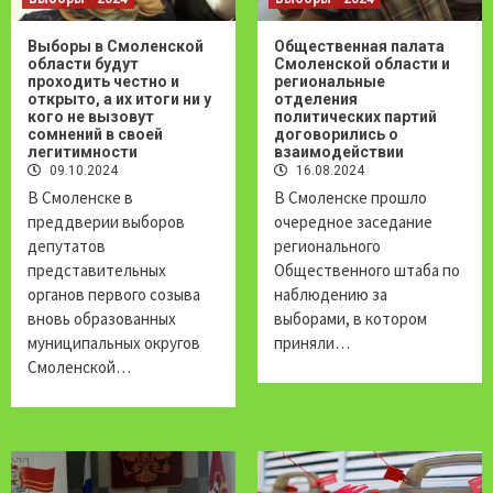
Выборы в Смоленской
Общественная палата
области будут
Смоленской области и
проходить честно и
региональные
открыто, а их итоги ни у
отделения
кого не вызовут
политических партий
сомнений в своей
договорились о
легитимности
взаимодействии
09.10.2024
16.08.2024
В Смоленске в
В Смоленске прошло
преддверии выборов
очередное заседание
депутатов
регионального
представительных
Общественного штаба по
органов первого созыва
наблюдению за
вновь образованных
выборами, в котором
муниципальных округов
приняли…
Смоленской…