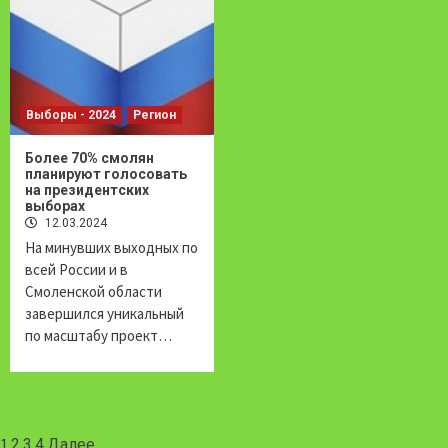
Выборы - 2024
Регион
Более 70% смолян
планируют голосовать
на президентских
выборах
12.03.2024
На минувших выходных по
всей России и в
Смоленской области
завершился уникальный
по масштабу проект…
Навигация
1
2
3
4
Далее