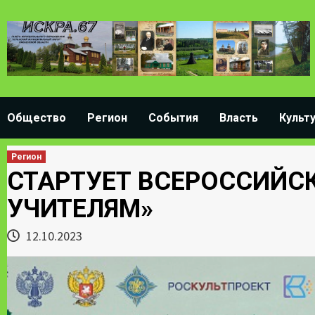
Skip
to
content
Общество
Регион
События
Власть
Культ
Регион
СТАРТУЕТ ВСЕРОССИЙС
УЧИТЕЛЯМ»
12.10.2023