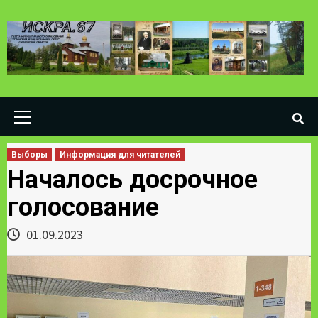
Skip
to
content
Primary
Menu
Выборы
Информация для читателей
Началось досрочное
голосование
01.09.2023