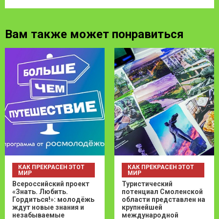
Вам также может понравиться
КАК ПРЕКРАСЕН ЭТОТ
КАК ПРЕКРАСЕН ЭТОТ
МИР
МИР
Всероссийский проект
Туристический
«Знать. Любить.
потенциал Смоленской
Гордиться!»: молодёжь
области представлен на
ждут новые знания и
крупнейшей
незабываемые
международной