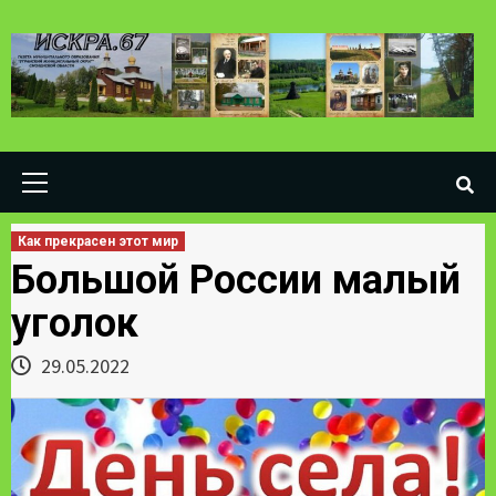
Skip
to
content
Primary
Menu
Как прекрасен этот мир
Большой России малый
уголок
29.05.2022