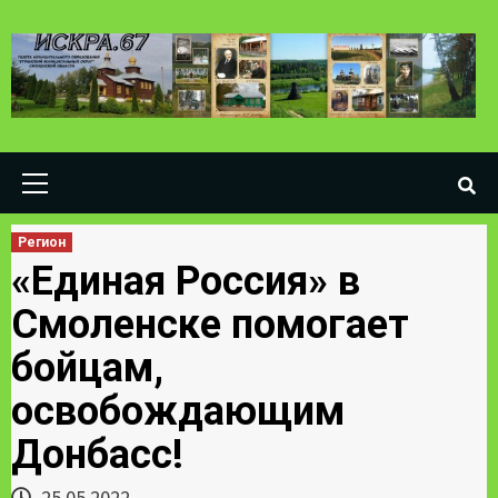
Skip
to
content
Primary
Menu
Регион
«Единая Россия» в
Смоленске помогает
бойцам,
освобождающим
Донбасс!
25.05.2022