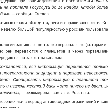
ддержки при взаимодействии с Росстатом.
«Сейчас 
 на портале Госуслуги до 14 ноября, чтобы боль
бом»,
— сообщил Смелов.
 компьютерами обходят адреса и опрашивают жителей 
ую неделю большой популярностью у россиян пользовала
нологии защищают не только персональные (которые и 
но они передаются с планшетов и через портал.Пав
ередаются по закрытым каналам.
 сохраняется, вся информация передается только
 и программноона защищена и перехват невозможе
ндент. Скопировать информацию с планшета то
ь и извлечь жесткий диск – это ничего не даст. В
ключена»,
— резюмировал замглавы Росстата.
 переписчики в период антиковидных ограничений и как
и приняты.