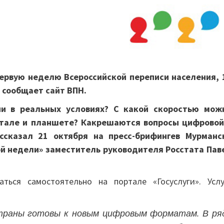
первую неделю Всероссийской переписи населения, 
, сообщает
сайт
ВПН.
ии в реальных условиях? С какой скоростью мож
ртале и планшете? Какрешаются вопросы цифровой
ссказал 21 октября на пресс-брифингев Мурманс
ой недели» заместитель руководителя Росстата Пав
ться самостоятельно на портале «Госуслуги». Услу
страны готовы к новым цифровым форматам. В ря