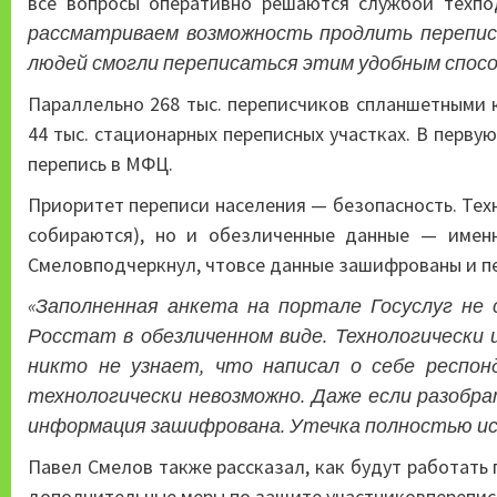
все вопросы оперативно решаются службой техпо
рассматриваем возможность продлить перепись
людей смогли переписаться этим удобным спосо
Параллельно 268 тыс. переписчиков спланшетными
44 тыс. стационарных переписных участках. В перв
перепись в МФЦ.
Приоритет переписи населения — безопасность. Тех
собираются), но и обезличенные данные — имен
Смеловподчеркнул, чтовсе данные зашифрованы и п
«Заполненная анкета на портале Госуслуг не
Росстат в обезличенном виде. Технологически
никто не узнает, что написал о себе респо
технологически невозможно. Даже если разобрат
информация зашифрована. Утечка полностью ис
Павел Смелов также рассказал, как будут работать
дополнительные меры по защите участниковперепис