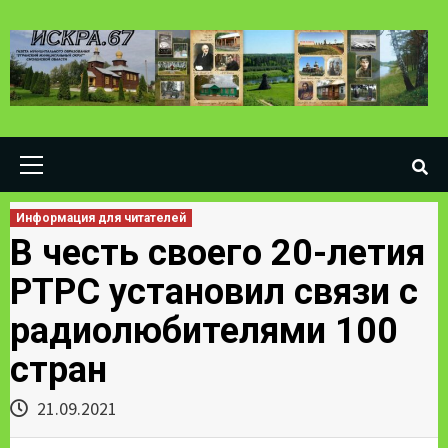
Skip
to
content
Primary
Menu
Информация для читателей
В честь своего 20-летия
РТРС установил связи с
радиолюбителями 100
стран
21.09.2021