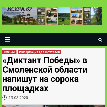
Skip
to
content
Primary
Menu
Важное
Информация для читателей
«Диктант Победы» в
Смоленской области
напишут на сорока
площадках
13.08.2020