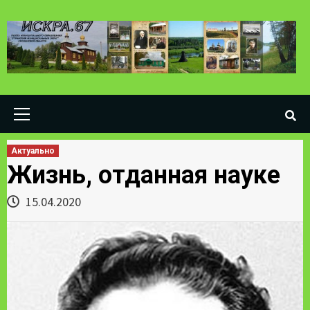
Skip
to
content
Primary
Menu
Актуально
Жизнь, отданная науке
15.04.2020