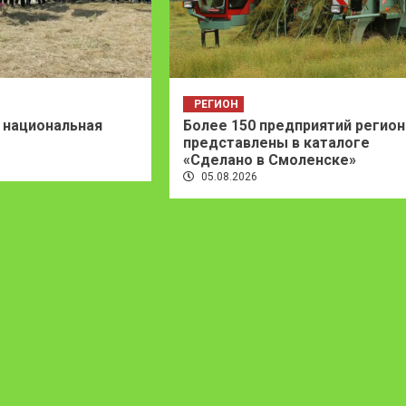
РЕГИОН
 национальная
Более 150 предприятий регион
представлены в каталоге
«Сделано в Смоленске»
05.08.2026