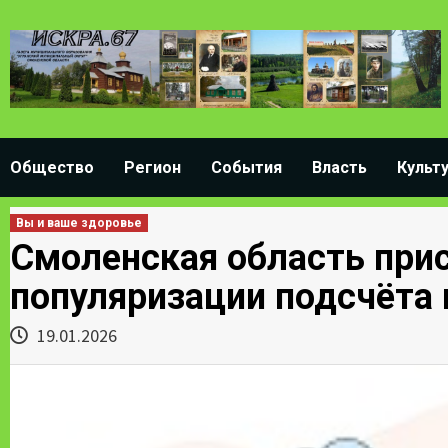
Skip
to
content
Общество
Регион
События
Власть
Культ
Вы и ваше здоровье
Смоленская область при
популяризации подсчёта
19.01.2026