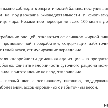
 важно соблюдать энергетический баланс: поступившая
ам на поддержание жизнедеятельности и физическ
иде жира. Незаметное переедание всего 100 ккал в де
требление овощей, отказаться от слишком жирной пищ
й промышленной переработки, содержащих избыточн
лителей вкуса, стимулирующих переедание.
роля калорийности домашняя еда из цельных продукто
бобовых. Снизить калорийность суточного рациона можн
ание, приготовление на пару, отваривание.
 – первый шаг к осознанному питанию, поддержан
аболеваний, ассоциированных с избыточным весом.
Ne