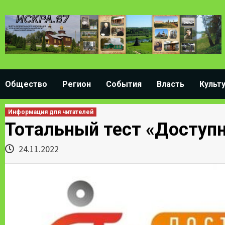
Skip
to
content
Общество
Регион
События
Власть
Культ
Информация для читателей
Тотальный тест «Доступ
24.11.2022