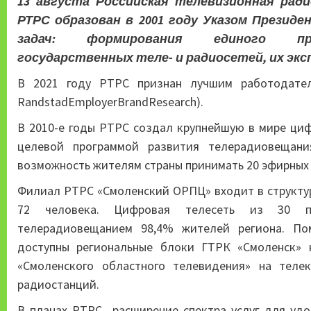
13 августа Российская телевизионная рад
РТРС образован в 2001 году Указом Презид
задач: формирования единого произ
государственных теле- и радиосетей, их экс
В 2021 году РТРС признан лучшим работодател
RandstadEmployerBrandResearch).
В 2010-е годы РТРС создал крупнейшую в мире ци
целевой программой развития телерадиовещан
возможность жителям страны принимать 20 эфирных 
Филиал РТРС «Смоленский ОРПЦ» входит в структур
72 человека. Цифровая телесеть из 30 пе
телерадиовещанием 98,4% жителей региона. По
доступны региональные блоки ГТРК «Смоленск» 
«Смоленского областного телевидения» на теле
радиостанций.
В планах РТРС расширение спектра услуг для удо