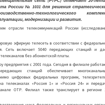
иовещательная сеть (РТРС) отмечает 20-лети
ента России № 1031 для решения стратегическ
водственно-технологического комплек
плуатации, модернизации и развития.
ем отрасли телекоммуникаций России (исследован
фровую эфирную телесеть в соответствии с федеральн
ия. Сеть включает 5040 передающих станций и да
телеканалов без абонентской платы.
у предприятия с 2001 года. Сегодня в филиале работа
редающих станций обеспечивает многоканальн
мимо цифровых федеральных программ, телезрител
на телеканалах «Россия 1» и «Россия 24» и переда
канале ОТР. Филиал также транслирует в регионе 
влетворения нужд федеральных и региональных орган