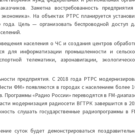
аказчиков. Заметна востребованность предприятия
экономика». На объектах РТРС планируется установи
е года. Цель — организовать беспроводной доступ д
селений.
овещения населения о ЧС и создания центров обработ
ься для информатизации промышленности и сельско
портной телематики, аэронавигации, экологическо
ьности предприятия. С 2018 года РТРС модернизиров
Вести ФМ» появляются в городах с населением более 1
в. Программы «Радио России» переводятся в FM-диапаз
ласти модернизация радиосети ВГТРК завершится в 20
жность слушать государственные радиопрограммы в F
ние суток будет демонстрироваться поздравительн