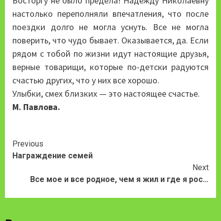
Восторгу не было предела! Надежду Николаевну
настолько переполняли впечатления, что после
поездки долго не могла уснуть. Все не могла
поверить, что чудо бывает. Оказывается, да. Если
рядом с тобой по жизни идут настоящие друзья,
верные товарищи, которые по-детски радуются
счастью других, что у них все хорошо.
Улыбки, смех близких — это настоящее счастье.
М. Павлова.
Continue
Previous
Награждение семей
Reading
Next
Все мое и все родное, чем я жил и где я рос…