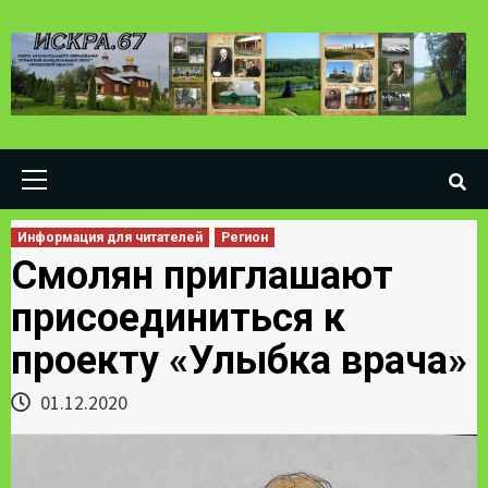
Skip
to
content
Primary
Menu
Информация для читателей
Регион
Смолян приглашают
присоединиться к
проекту «Улыбка врача»
01.12.2020