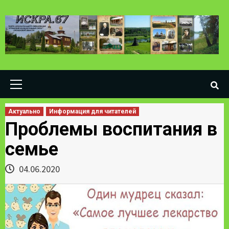
Skip
to
content
Primary
Menu
Актуально
Информация для читателей
Проблемы воспитания в
семье
04.06.2020