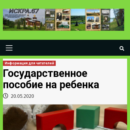
Skip
to
content
Primary
Menu
Информация для читателей
Государственное
пособие на ребенка
20.05.2020