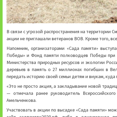
В связи с угрозой распространения на территории С
акции не приглашали ветеранов ВОВ. Кроме того, в
Напомним, организаторами «Сада памяти» выступ
Победы» и Фонд памяти полководцев Победы при п
Министерства природных ресурсов и экологии Росс
деревьев в память о 27 миллионах погибших в Ве
передать историю своей семьи детям и внукам, куда
«Это не просто акция, а закладывание новой традиц
— отмечала ранее руководитель Всероссийског
Амельченкова.
Участвовать в акции по высадке «Сада памяти» мо
сайт садпамяти2020.рф, либо в одноименное п