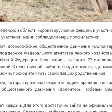
моленской области коронавирусной инфекции, к участию
се участники акции соблюдали меры профилактики.
ают Всероссийское общественное движение «Волонте
оддержке Федерального агентства лесного хозяйства
ийской Федерации. Цель акции – высадить 27 миллион
ликой Отечественной войне и создать место, где мож
 можно приходить чтить своих павших родственников.
ии, которая призвана сохранить подвиг предков в веках
о общественного движения «Волонтеры Победы» Оль
жет каждый. Для этого достаточно зайти на официальн
риложение ВКонтакте, выбрать регион и кликнуть 