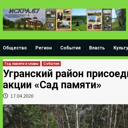
Skip
to
content
Общество
Регион
События
Власть
Культ
Год памяти и славы
События
Угранский район присое
акции «Сад памяти»
17.04.2020