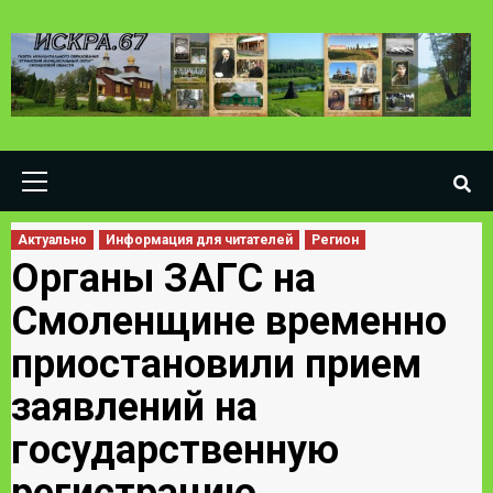
Skip
to
content
Primary
Menu
Актуально
Информация для читателей
Регион
Органы ЗАГС на
Смоленщине временно
приостановили прием
заявлений на
государственную
регистрацию