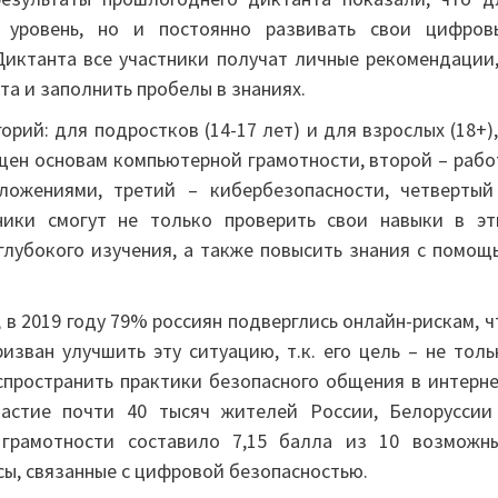
 уровень, но и постоянно развивать свои цифров
иктанта все участники получат личные рекомендации,
а и заполнить пробелы в знаниях.
рий: для подростков (14-17 лет) и для взрослых (18+),
щен основам компьютерной грамотности, второй – рабо
ложениями, третий – кибербезопасности, четвертый
ники смогут не только проверить свои навыки в эт
глубокого изучения, а также повысить знания с помощ
 в 2019 году 79% россиян подверглись онлайн-рискам, ч
изван улучшить эту ситуацию, т.к. его цель – не толь
спространить практики безопасного общения в интерне
частие почти 40 тысяч жителей России, Белоруссии
 грамотности составило 7,15 балла из 10 возможны
ы, связанные с цифровой безопасностью.