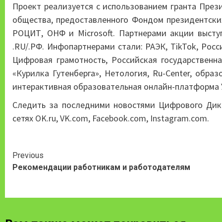
Проект реализуется с использованием гранта През
общества, предоставленного Фондом президентски
РОЦИТ, ОНФ и Microsoft. Партнерами акции выст
.RU/.РФ. Инфопартнерами стали: РАЭК, TikTok, Росси
Цифровая грамотность, Российская государственн
«Курилка Гутенберга», Нетология, Ru-Center, обр
интерактивная образовательная онлайн-платформа 
Следить за последними новостями Цифрового Дикт
сетях
OK.ru
,
VK.com
,
Facebook.com
,
Instagram.com
.
Continue
Previous
Рекомендации работникам и работодателям
Reading