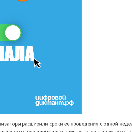
анизаторы расширили сроки ее проведения с одной неде
результаты прошлогоднего диктанта показали, что д