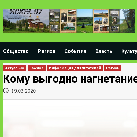
Skip
to
content
Общество
Регион
События
Власть
Культ
Актуально
Важное
Информация для читателей
Регион
Кому выгодно нагнетани
19.03.2020