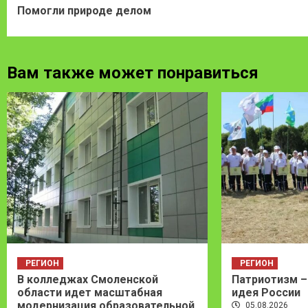
Помогли природе делом
Reading
Вам также может понравиться
РЕГИОН
РЕГИОН
В колледжах Смоленской
Патриотизм –
области идет масштабная
идея России
модернизация образовательной
05.08.2026