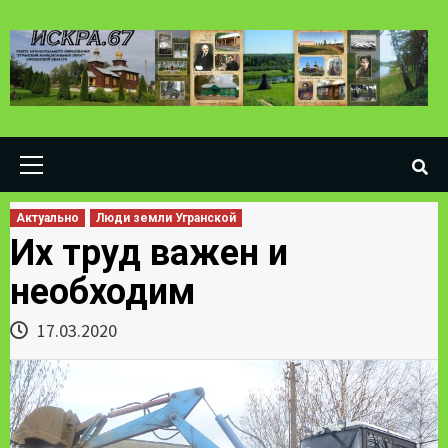
Skip
to
content
Primary
Menu
Актуально
Люди земли Угранской
Их труд важен и
необходим
17.03.2020