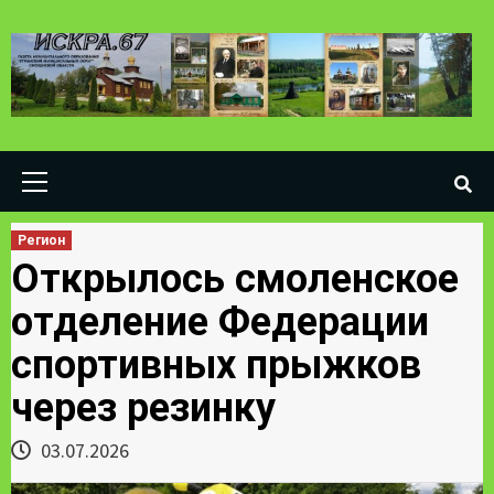
Skip
to
content
Primary
Menu
Регион
Открылось смоленское
отделение Федерации
спортивных прыжков
через резинку
03.07.2026