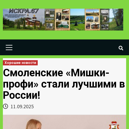
Skip
to
content
Primary
Menu
Хорошие новости
Смоленские «Мишки-
профи» стали лучшими в
России!
11.09.2025