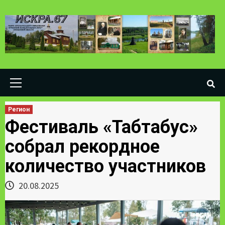
Skip
to
content
Primary
Menu
Регион
Фестиваль «Табтабус»
собрал рекордное
количество участников
20.08.2025