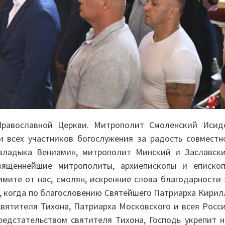
Православной Церкви. Митрополит Смоленский Исид
и всех участников богослужения за радость совместн
владыка Вениамин, митрополит Минский и Заславски
вященнейшие митрополиты, архиепископы и епископ
имите от нас, смолян, искренние слова благодарности 
ь, когда по благословению Святейшего Патриарха Кирил
вятителя Тихона, Патриарха Московского и всея Росси
едстательством святителя Тихона, Господь укрепит н