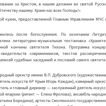
овании за Христом, в нашем делании во святой Русск
течеству нашему. Храни нас всех Господь!»
ой кухни, предоставленной Главным Управлением МЧС 
жились после богослужения. По окончании Литург
лена литературно-музыкальная постановка «Храните
нной кончины святителя Тихона. Программа концер
свидетельств современников, текстов рассекреченн
записей судебных заседаний и посланий самого святите
родный оркестр имени В.П. Дубровского (художественн
тель искусств АР Крым Игорь Каждан); камерный оркес
ель и главный дирижер — заслуженный деятель искусс
ой епархии (регент — Елена Фролова); ансамбль народн
атьяна Бородина); артисты Смоленского государственно