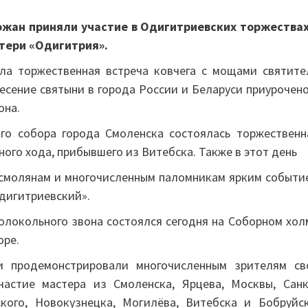
хожан приняли участие в Одигитриевских торжествах
тери «Одигитрия».
ла торжественная встреча ковчега с мощами святите
есение святыни в города России и Беларуси приурочено
она.
ого собора города Смоленска состоялась торжественн
ого хода, прибывшего из Витебска. Также в этот день
 смолянам и многочисленным паломникам ярким событи
дигитриевский».
олокольного звона состоялся сегодня на Соборном хол
оре.
и продемонстрировали многочисленным зрителям св
астие мастера из Смоленска, Ярцева, Москвы, Санк
ского, Новокузнецка, Могилёва, Витебска и Бобруйск