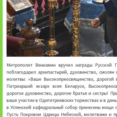
Митрополит Вениамин вручил награды Русской 
поблагодарил архипастырей, духовенство, смолян 
молитвы: «Ваше Высокопреосвященство, дорогой 
Патриарший экзарх всея Беларуси, Высокопреос
дорогое духовенство, дорогие братья и сестры! Пр
ваше участие в Одигитриевских торжествах и в ден
в Успенский кафедральный собор принесены мощи с
Пусть Покровом Царицы Небесной, молитвами и пр