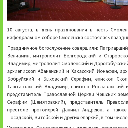
10 августа, в день празднования в честь Смоле
кафедральном соборе Смоленска состоялась праздн
Праздничное богослужение совершили: Патриарший 
Вениамин, митрополит Белгородский и Старооск
Владимир, митрополит Смоленский и Дорогобужский
архиепископ Абаканский и Хакасский Ионафан, ар
Бобруйский и Быховский Серафим, епископ Ско
Таштагольский Владимир, епископ Рославльский 
представитель Православной Церкви Чешских зем
Серафим (Шемятовский), представитель Правос
престоле протоиерей Даниил Андреюк, а также
Посадской, Витебской и других епархий, в том числ
Участников Одигитриевских торжеств приветств