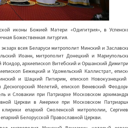
нской иконы Божией Матери «Одигитрия», в Успенск
ичная Божественная литургия.
экзарх всея Беларуси митрополит Минский и Заславск
ольский Иоанн, митрополит Донецкий и Мариупольск
 Исидор, архиепископ Витебский и Оршанский Димитри
хиепископ Бежецкий и Удомельский Каллистрат, еписк
пинский и Шацкий Питирим, епископ Новокузнецкий
и Десногорский Мелетий, епископ Веневский Феодори
ель и Словакии при Патриархе Московском архимандр
лавной Церкви в Америке при Московском Патриарш
 клирики епархий Смоленской митрополии, Сергиев
е епархий Белорусской Православной Церкви.
овал митрополит Минский Вениамин, который оглас