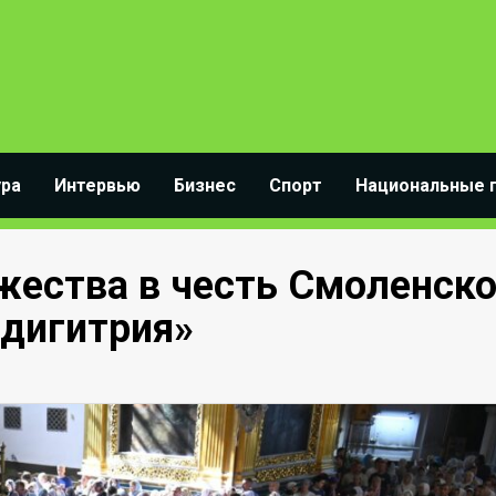
ура
Интервью
Бизнес
Спорт
Национальные 
жества в честь Смоленск
дигитрия»