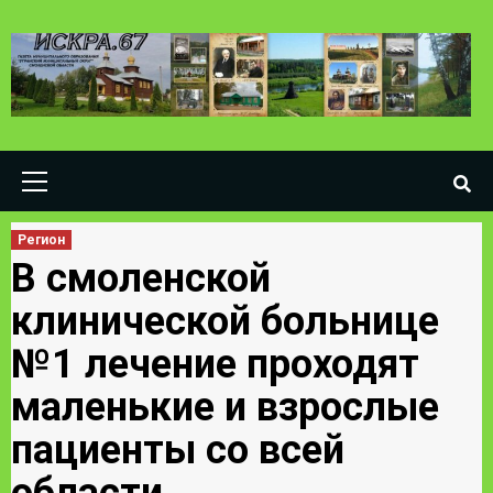
Skip
to
content
Primary
Menu
Регион
В смоленской
клинической больнице
№1 лечение проходят
маленькие и взрослые
пациенты со всей
области