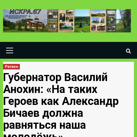
Skip
to
content
Primary
Menu
Регион
Губернатор Василий
Анохин: «На таких
Героев как Александр
Бичаев должна
равняться наша
молодёжь»