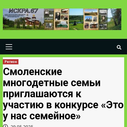
Skip
to
content
Primary
Menu
Регион
Смоленские
многодетные семьи
приглашаются к
участию в конкурсе «Это
у нас семейное»
29.05.2025