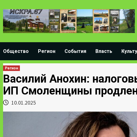
Skip
to
content
Общество
Регион
События
Власть
Культ
Регион
Василий Анохин: налого
ИП Смоленщины продлены
10.01.2025