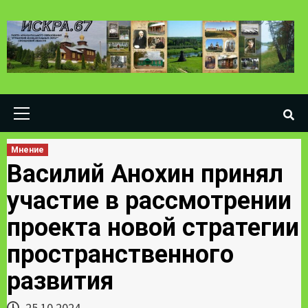
Skip
to
content
Primary
Menu
Мнение
Василий Анохин принял
участие в рассмотрении
проекта новой стратегии
пространственного
развития
25.10.2024