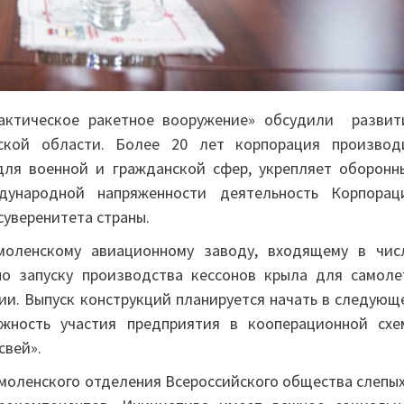
актическое ракетное вооружение» обсудили развит
ской области. Более 20 лет корпорация производ
для военной и гражданской сфер, укрепляет оборонн
дународной напряженности деятельность Корпорац
суверенитета страны.
моленскому авиационному заводу, входящему в чис
по запуску производства кессонов крыла для самоле
ии. Выпуск конструкций планируется начать в следующ
ожность участия предприятия в кооперационной схе
свей».
Смоленского отделения Всероссийского общества слепых