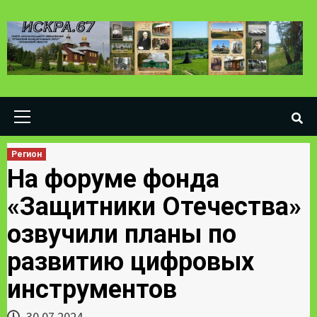
Skip
to
content
Primary
Menu
Регион
На форуме фонда
«Защитники Отечества»
озвучили планы по
развитию цифровых
инструментов
30.07.2024